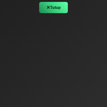
✕
Tutup