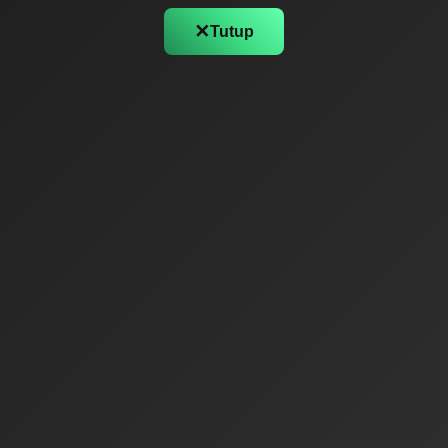
✕
Tutup