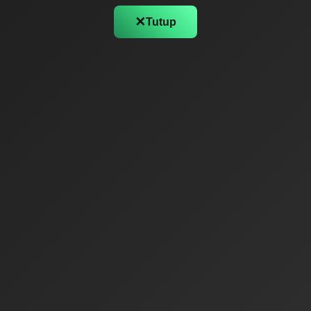
✕
Tutup