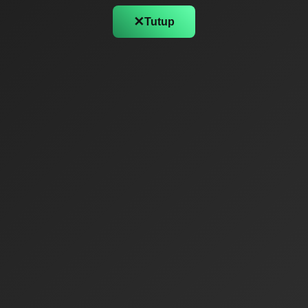
✕
Tutup